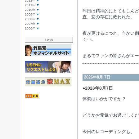
2012年
▼
2011年
▼
2010年
▼
昨日は精神的にとてもしんど
2009年
▼
直、窓の存在に救われた。
2008年
▼
2007年
▼
2006年
▼
夜が更けるにつれ、向かい側
く⋯。
Links
まるでファンの皆さんがエー
2026年8月 7日
●2026年8月7日
体調はいかがですか？
どうかお元気でお過ごしくだ
今日のレコーディングも、