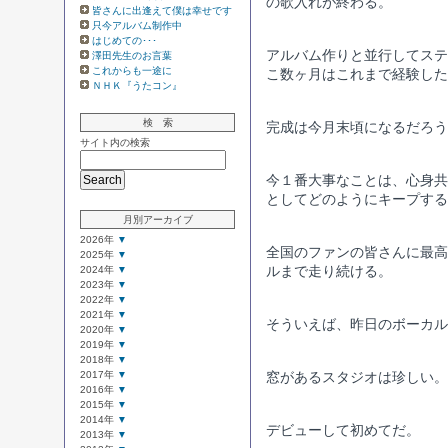
の歌入れが終わる。
皆さんに出逢えて僕は幸せです
只今アルバム制作中
はじめての･･･
アルバム作りと並行してステ
澤田先生のお言葉
これからも一途に
こ数ヶ月はこれまで経験した
ＮＨＫ『うたコン』
検 索
完成は今月末頃になるだろう
サイト内の検索
今１番大事なことは、心身共
としてどのようにキープする
月別アーカイブ
2026年
▼
全国のファンの皆さんに最高
2025年
▼
2024年
▼
ルまで走り続ける。
2023年
▼
2022年
▼
2021年
▼
そういえば、昨日のボーカル
2020年
▼
2019年
▼
2018年
▼
2017年
▼
窓があるスタジオは珍しい。
2016年
▼
2015年
▼
2014年
▼
デビューして初めてだ。
2013年
▼