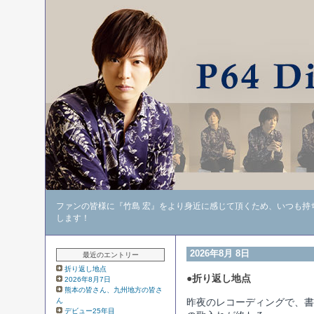
ファンの皆様に『竹島 宏』をより身近に感じて頂くため、いつも持
します！
2026年8月 8日
最近のエントリー
折り返し地点
●折り返し地点
2026年8月7日
熊本の皆さん、九州地方の皆さ
ん
昨夜のレコーディングで、書
デビュー25年目