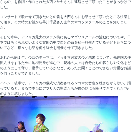
らもの」を作詞・作曲された大西マサヤさんに連絡させて頂いたことがきっかけで
した。
コンサートで歌わせて頂きたいとの旨を大西さんにお話させて頂いたところ快諾し
て頂き、その時のお話から早川千晶さん主宰のマゴソスクールのことを知りまし
た。
そして昨年、アフリカ最大のスラム街にあるマゴソスクールの活動についてや、日
本では考えられないような貧困の中で自分の命を精一杯生きている子どもたちにつ
いてなど、様々なお話を伺う縁会を開催させて頂きました。
あれから約１年、今回のテーマは、ドゥルマ民族の今と未来について。先進国の仲
間入りをするために地域開発が進む中、現地の人々は自分たちの暮らしや文化をど
のようにして守り、継承しているかなど、めったに聞くことのできない貴重なお話
を伺うことができました。
イベント後半で、アフリカの儀式で演奏されるンゴマの音色を聴きながら歌い、踊
っていると、まるで本当にアフリカの聖霊たちが僕の側にも降りてきてくれた⁉か
のように感じました。