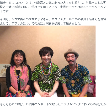
縁会～えにしかい～とは、竹島宏とご縁のあった方々をお迎えし、竹島本人もお客
様と一緒にお話を伺い、学ばせて頂くという、世界に一つだけのユニークなイベン
トです！
今回も、ンゴマ奏者の大西マサヤさん、マゴソスクール主宰の早川千晶さんをお迎
えして、アフリカについてのお話と演奏を披露して頂きました。
もともとのご縁は、15周年コンサートで歌ったアフリカソング「すべての命はたか