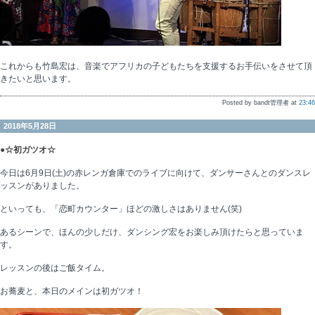
これからも竹島宏は、音楽でアフリカの子どもたちを支援するお手伝いをさせて頂
きたいと思います。
Posted by bandt管理者 at
23:46
2018年5月28日
●☆初ガツオ☆
今日は6月9日(土)の赤レンガ倉庫でのライブに向けて、ダンサーさんとのダンスレ
ッスンがありました。
といっても、「恋町カウンター」ほどの激しさはありません(笑)
あるシーンで、ほんの少しだけ、ダンシング宏をお楽しみ頂けたらと思っていま
す。
レッスンの後はご飯タイム。
お蕎麦と、本日のメインは初ガツオ！