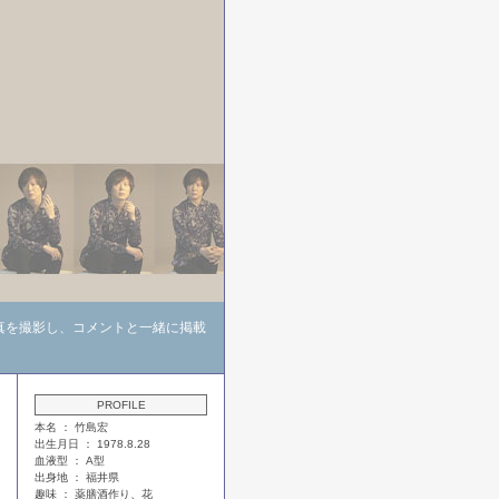
真を撮影し、コメントと一緒に掲載
PROFILE
本名 ： 竹島宏
出生月日 ： 1978.8.28
血液型 ： A型
出身地 ： 福井県
趣味 ： 薬膳酒作り、花