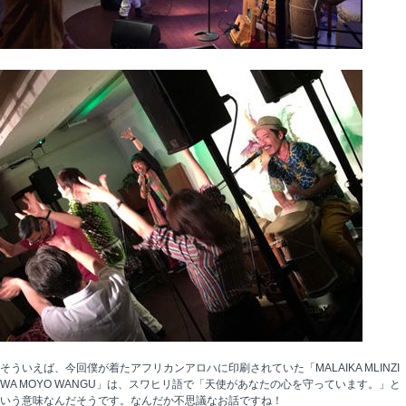
そういえば、今回僕が着たアフリカンアロハに印刷されていた「MALAIKA MLINZI
WA MOYO WANGU」は、スワヒリ語で「天使があなたの心を守っています。」と
いう意味なんだそうです。なんだか不思議なお話ですね！