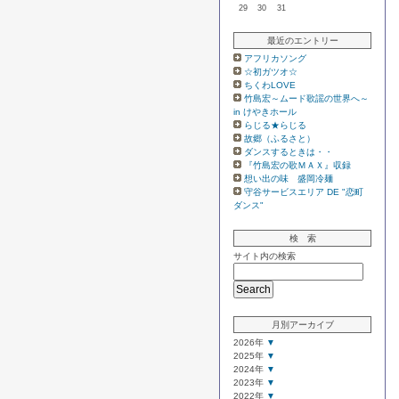
29
30
31
最近のエントリー
アフリカソング
☆初ガツオ☆
ちくわLOVE
竹島宏～ムード歌謡の世界へ～
in けやきホール
らじる★らじる
故郷（ふるさと）
ダンスするときは・・
『竹島宏の歌ＭＡＸ』収録
想い出の味 盛岡冷麺
守谷サービスエリア DE "恋町
ダンス"
検 索
サイト内の検索
月別アーカイブ
2026年
▼
2025年
▼
2024年
▼
2023年
▼
2022年
▼